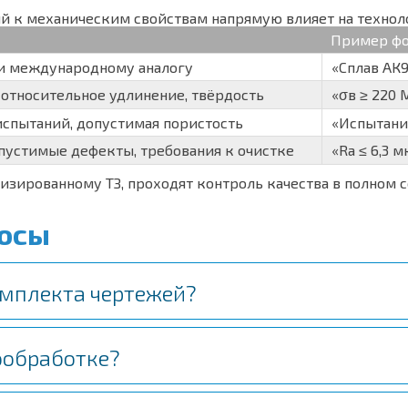
й к механическим свойствам напрямую влияет на технол
Пример ф
ли международному аналогу
«Сплав АК9
 относительное удлинение, твёрдость
«σв ≥ 220 
испытаний, допустимая пористость
«Испытани
пустимые дефекты, требования к очистке
«Ra ≤ 6,3 
лизированному ТЗ, проходят контроль качества в полном с
росы
комплекта чертежей?
ообработке?