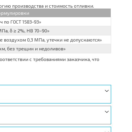
огию производства и стоимость отливки.
ормулировки
ч по ГОСТ 1583-93»
МПа, δ ≥ 2%, НВ 70–90»
е воздухом 0,3 МПа, утечки не допускаются»
мкм, без трещин и недоливов»
оответствии с требованиями заказчика, что