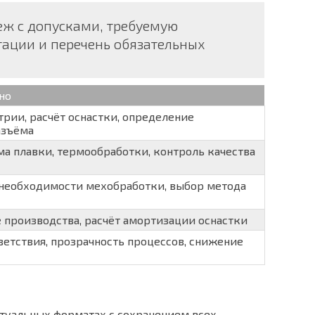
теж с допусками, требуемую
тации и перечень обязательных
но
рии, расчёт оснастки, определение
азъёма
а плавки, термообработки, контроль качества
необходимости мехобработки, выбор метода
 производства, расчёт амортизации оснастки
ветствия, прозрачность процессов, снижение
ктуальных форматах с сохранением всех