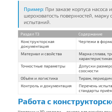
Пример:
При заказе корпуса насоса и
шероховатость поверхностей, марку 
испытаний.
Раздел ТЗ
Содержание
Конструкторская
Чертежи в формат
документация
Материал и свойства
Марка сплава, т
характеристика
Точностные параметры
Допуски размеро
соосности
Объём и логистика
Тираж, периодич
Контроль и документация
Перечень испыта
стандарты приё
Работа с конструкторс
Чертежи и 3D-модели — основа для расчёта тех