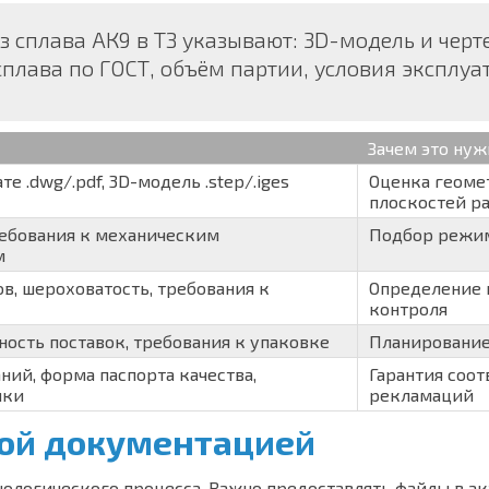
з сплава АК9 в ТЗ указывают: 3D-модель и чер
сплава по ГОСТ, объём партии, условия эксплуа
Зачем это нуж
е .dwg/.pdf, 3D-модель .step/.iges
Оценка геомет
плоскостей р
ребования к механическим
Подбор режим
м
в, шероховатость, требования к
Определение 
контроля
ность поставок, требования к упаковке
Планирование
ний, форма паспорта качества,
Гарантия соот
мки
рекламаций
кой документацией
нологического процесса. Важно предоставлять файлы в а