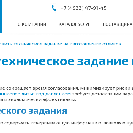
info@XXX.ru
c 08:00 до 20:00
+7 (4922) 47-91-45
О КОМПАНИИ
КАТАЛОГ УСЛУГ
ПОСТАВЩИК
овить техническое задание на изготовление отливок
техническое задание
ие сокращает время согласования, минимизирует риски д
иниевое литье под давлением
требует детализации пара
м и экономически эффективным.
еского задания
жно содержать исчерпывающую информацию, позволяющую